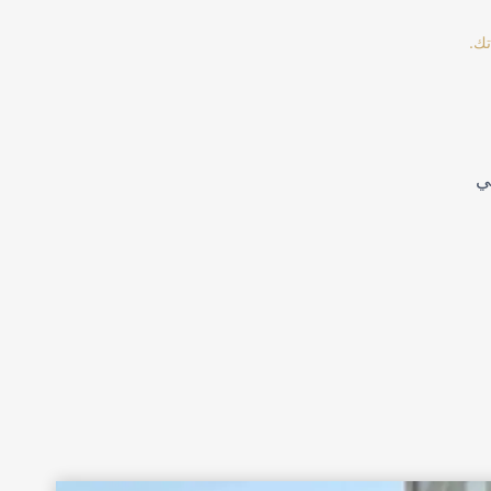
تك.
ي